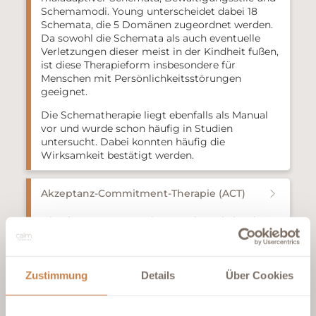
Schemamodi. Young unterscheidet dabei 18
Schemata, die 5 Domänen zugeordnet werden.
Da sowohl die Schemata als auch eventuelle
Verletzungen dieser meist in der Kindheit fußen,
ist diese Therapieform insbesondere für
Menschen mit Persönlichkeitsstörungen
geeignet.
Die Schematherapie liegt ebenfalls als Manual
vor und wurde schon häufig in Studien
untersucht. Dabei konnten häufig die
Wirksamkeit bestätigt werden.
Akzeptanz-Commitment-Therapie (ACT)
Die
Akzeptanz
–
Comm
i
tment
-Therapie
ist
ein
verhaltenstherapeutisches Verfahren
, dass von
Hayes und
Russ
entwickelt
wurde. Zentral ist in
diesem Ansatz ein
Perspektivwechsel
, da
Menschen mit
Beschwerden
zu
Zustimmung
Details
Über Cookies
Vermeidungsverhalten tendieren. Die ACT
nimmt die Akzeptanz von Tatsachen, die man
nicht ändern kann
,
in den
Fokus
und wird häufig