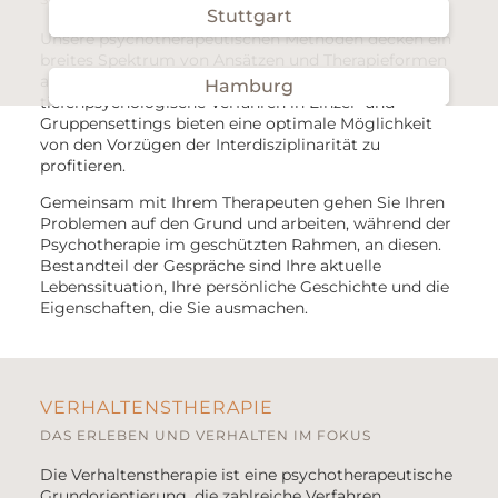
Stuttgart
Unsere
psychotherapeutischen Methoden
decken ein
breites Spektrum von Ansätzen und Therapieformen
ab. Sowohl
verhaltenstherapeutische
als auch
Hamburg
tiefenpsychologische
Verfahren in
Einzel-
und
Gruppens
ettings
bieten eine optimale Möglichkeit
von den
Vorzügen de
r
Interdisziplinarität zu
profitieren.
Gemeinsam mit Ihrem Therapeuten gehen Sie Ihren
Problemen auf den Grund und arbeiten, während der
Psychotherapie im geschützten Rahmen, an diesen.
Bestandteil der Gespräche sind Ihre aktuelle
Lebenssituation, Ihre persönliche Geschichte und die
Eigenschaften, die Sie ausmachen.
VERHALTENSTHERAPIE
DAS ERLEBEN UND VERHALTEN IM FOKUS
Die Verhaltenstherapie ist eine psychotherapeutische
Grundorientierung, die zahlreiche Verfahren