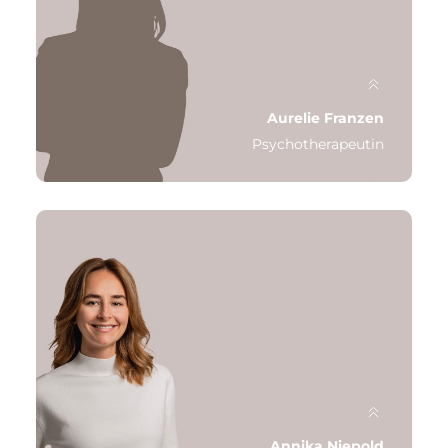
Qualifikation: Psychologische
Psychotherapeutin, Psychologin M.Sc.
Schwerpunkt: Verhaltenstherapie
Letzte Station: Median Klinik Bad Pyrmont,
Akutpsychosomatik
Aurelie Franzen
Psychotherapeutin
Qualifikation: Psychologische
Psychotherapeutin, Psychologin M.Sc.
Schwerpunkt: Kognitive Verhaltenstherapie
Letzte Station: LVR-Klinik Mönchengladbach
Annika Niepold