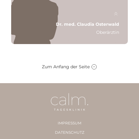
Dr. med. Claudia Osterwald
Oberärztin
Zum Anfang der Seite
Qualifikation: Fachärztin für Psychiatrie und
Psychotherapie
Schwerpunkt: Tiefenpsychologisch fundierte
Psychotherapie
IMPRESSUM
Letzte Station: MVZ Alter Wall Hamburg
DATENSCHUTZ