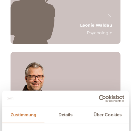
Diagnostik im Erwachsenenalter
Letzte Station: Klinik für Psychiatrie,
Psychotherapie und Psychosomatik
Kaiserswerth
Leonie Waldau
Psychologin
Zustimmung
Details
Über Cookies
Qualifikation: Psychologin, M. Sc.,
Psychotherapeutin in Ausbildung
Martin ter Balk
Psychologe