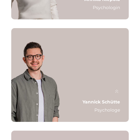
Psychologin
Qualifikation: Psychologin, M.Sc.,
Psychotherapeutin in Weiterbildung
Schwerpunkt: ADHS-Diagnostik
Letzte Station: LVR-Klinik Mönchengladbach
Yannick Schütte
Psychologe