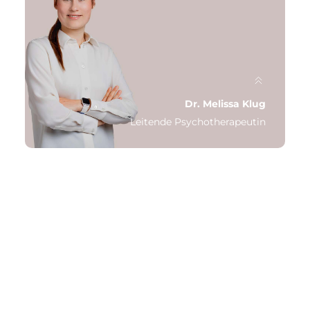
Qualifikation: Facharzt für Psychiatrie und
Psychotherapie
Schwerpunkt: Psychopharmakotherapie,
Tiefenpsychologisch fundierte
Psychotherapie
Letzte Station: Theodor Fliedner Stiftung
Dr. Melissa Klug
Leitende Psychotherapeutin
Qualifikation: Approbierte Psychotherapeutin,
Psychologin M.Sc., Dr. rer. nat
Schwerpunkt: Verhaltenstherapie