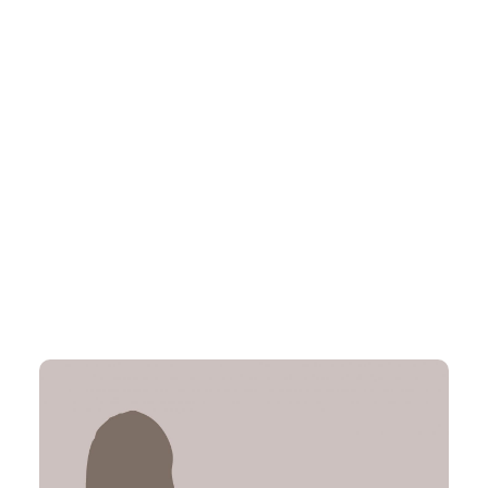
Qualifikation: Psychologische
Psychotherapeutin
Schwerpunkt: Verhaltenstherapie
Letzte Station: LVR-Klinik Mönchengladbach
Laura Sophie Lieb
Psychotherapeutin