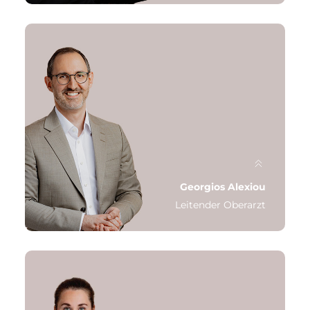
Qualifikation: Facharzt für Psychosomatische
Medizin, Psychiatrie und Psychotherapie,
Ernährungsmediziner
Schwerpunkt: Verhaltenstherapie,
Schematherapie
Letzte Station: Ärztlicher Direktor in Bonn
Georgios Alexiou
Leitender Oberarzt