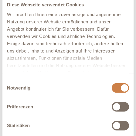
Diese Webseite verwendet Cookies
Wir möchten Ihnen eine zuverlässige und angenehme
Nutzung unserer Website ermöglichen und unser
Angebot kontinuierlich für Sie verbessern. Dafür
verwenden wir Cookies und ähnliche Technologien.
Einige davon sind technisch erforderlich, andere helfen
uns dabei, Inhalte und Anzeigen auf Ihre Interessen
Qualifikation: Psychologe (M.Sc.),
Psychotherapeut in Ausbildung
abzustimmen, Funktionen für soziale Medien
bereitzustellen und die Nutzung unserer Website besser
Schwerpunkt: Tiefenpsychologisch fundierte
zu verstehen. Mit Ihrer Einwilligung teilen wir
Psychotherapie
Informationen mit ausgewählten Partnern aus den
Einwilligungsauswahl
Letzte Station: Psychosomatische Tagesklinik
Bereichen Social Media, Werbung und Analyse. Diese
Notwendig
am Hansaring, Köln
Til Bierig
können die Daten mit weiteren Informationen
Psychologe
zusammenführen, die Sie ihnen bereitgestellt haben oder
Präferenzen
die bei der Nutzung ihrer Dienste erhoben wurden.
Ihre Einwilligung können Sie jederzeit mit Wirkung für die
Statistiken
Zukunft anpassen oder widerrufen.