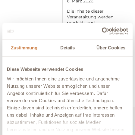
6. März 2026.
Die Inhalte dieser
Veranstaltung werden
produkt- und
dienstleistungsneutral
gestaltet. Wir
bestätigen, dass die
wissenschaftliche
Zustimmung
Details
Über Cookies
Interessenkonflikte
Leitung und die
Referenten potentielle
Interessenkonflikte
gegenüber den
Diese Webseite verwendet Cookies
Teilnehmern offenlegen.
Wir möchten Ihnen eine zuverlässige und angenehme
Es besteht kein
Sponsoring der
Nutzung unserer Website ermöglichen und unser
Veranstaltung.
Angebot kontinuierlich für Sie verbessern. Dafür
verwenden wir Cookies und ähnliche Technologien.
Einige davon sind technisch erforderlich, andere helfen
uns dabei, Inhalte und Anzeigen auf Ihre Interessen
PROF. DR. MED. UTE LEWITZKA
abzustimmen, Funktionen für soziale Medien
HINTERGRUNDINFORMATIONEN
bereitzustellen und die Nutzung unserer Website besser