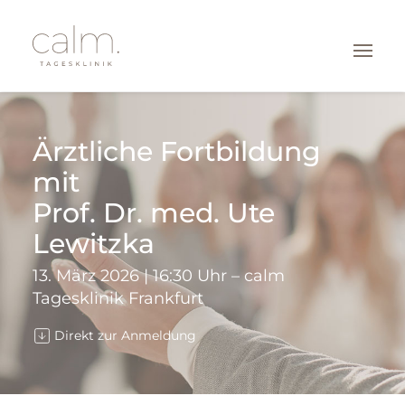
BEHANDLUNGSFELDER
Ärztliche Fortbildung
LEISTUNGEN
mit
Prof. Dr. med. Ute
ÜBER UNS
Lewitzka
KONTAKT
13. März 2026 | 16:30 Uhr – calm
Tagesklinik Frankfurt
FRANKFURT
Direkt zur Anmeldung